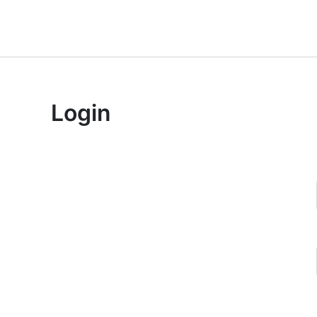
Lewati
ke
konten
Login